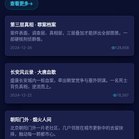
查看更多
NEW
第三层真相 · 罪案档案
案件表面、调查层、真相层，三层叠加才能拼出全部图景。一
部硬核刑侦群像。
2024-12-26
128,658
NEW
长安风云录 · 大唐血歌
盛唐长安城内一桩血案，牵出朝堂党争与塞外阴谋。一名死士
背负真相，逆流而上。
2024-12-22
78,367
NEW
朝阳门外 · 烟火人间
北京朝阳门外一片老社区，几户邻居在城市更新中的去留抉
择，触动每一颗都市心。