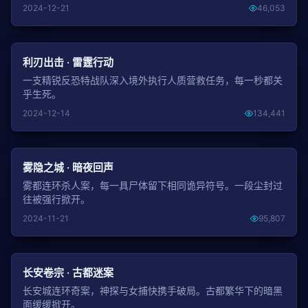
2024-12-21
46,053
NEW
利刃出击 · 雷霆行动
一支精锐反恐特战队深入境外执行人质营救任务，每一秒都关
乎生死。
2024-12-14
134,441
NEW
雾隐之城 · 暗夜回声
雾都连环杀人案，每一具尸体留下相同诡异符号。一段尘封过
往被强行掀开。
2024-11-21
95,807
NEW
长安卷宗 · 古都迷案
长安城连环奇案，神探与女捕快携手破局。古都繁华下的暗黑
面缓缓掀开。