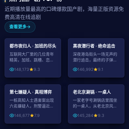
近期播放量最高的口碑爆款国产剧，海量正版资源免
费高清在线追剧
查看更多
45:14
99:22
都市
动作
都市夜归人 · 加班的尽头
黑夜潜行者 · 绝命追击
互联网大厂里的几位青年
深夜港岛街头一场无声的
精英，加班、跳槽、恋爱
潜行追击，最终的子弹决
与梦想，照见当代都市人
定了所有人的命运。
148,173
9.3
146,992
9.1
的真实。
95:20
99:29
悬疑
都市
第七嫌疑人 · 真相博弈
老北京涮锅 · 一桌人
一桩高知人士遇害案出现
一家老字号涮锅店里围坐
六名嫌疑人，刑警逼近真
的一桌人，从老北京风味
相时却发现第七个身影。
讲到当代社会百态，温情
146,677
7.9
145,284
9.3
又辛辣。
99:57
99:00