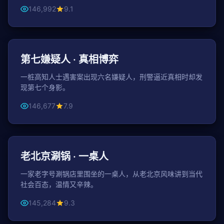
146,992
9.1
95分钟
悬疑
第七嫌疑人 · 真相博弈
一桩高知人士遇害案出现六名嫌疑人，刑警逼近真相时却发
现第七个身影。
146,677
7.9
113分钟
都市
老北京涮锅 · 一桌人
一家老字号涮锅店里围坐的一桌人，从老北京风味讲到当代
社会百态，温情又辛辣。
145,284
9.3
135分钟