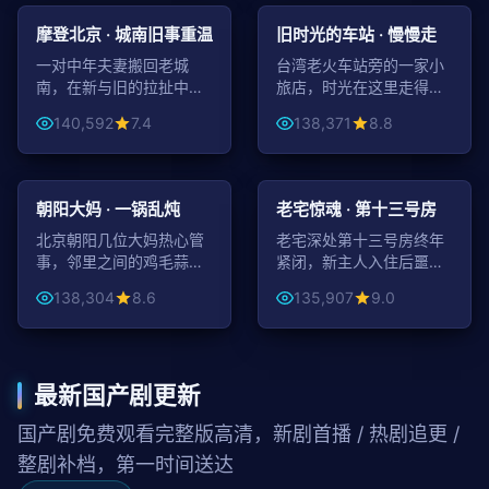
都市
年代
摩登北京 · 城南旧事重温
旧时光的车站 · 慢慢走
一对中年夫妻搬回老城
台湾老火车站旁的一家小
南，在新与旧的拉扯中重
旅店，时光在这里走得很
新认识彼此与这座城。
慢，故事却讲了很长。
140,592
7.4
138,371
8.8
47:04
99:11
喜剧
悬疑
朝阳大妈 · 一锅乱炖
老宅惊魂 · 第十三号房
北京朝阳几位大妈热心管
老宅深处第十三号房终年
事，邻里之间的鸡毛蒜皮
紧闭，新主人入住后噩梦
被她们炖成一锅热腾腾的
不断，逐步揭开半个世纪
138,304
8.6
135,907
9.0
喜剧。
前的真相。
最新国产剧更新
国产剧免费观看完整版高清，新剧首播 / 热剧追更 /
整剧补档，第一时间送达