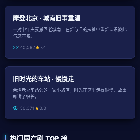
都市
摩登北京 · 城南旧事重温
一对中年夫妻搬回老城南，在新与旧的拉扯中重新认识彼此
与这座城。
140,592
7.4
150分钟
年代
旧时光的车站 · 慢慢走
台湾老火车站旁的一家小旅店，时光在这里走得很慢，故事
却讲了很长。
138,371
8.8
热门国产剧 TOP 榜